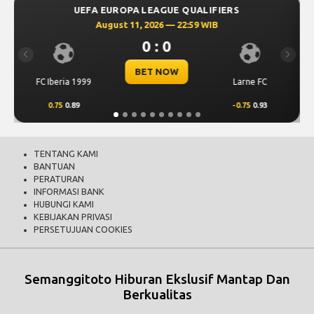
AGUE QUALIFIERS
UEFA CHAMPIONS LEAGU
26 — 22:59 WIB
August 11, 2026 — 2
: 0
0 : 0
Previous
Next
 NOW
BET NOW
Larne FC
Bodo Glimt
-0.75
0.93
0.75
0.77
TENTANG KAMI
BANTUAN
PERATURAN
INFORMASI BANK
HUBUNGI KAMI
KEBIJAKAN PRIVASI
PERSETUJUAN COOKIES
Semanggitoto Hiburan Ekslusif Mantap Dan
Berkualitas