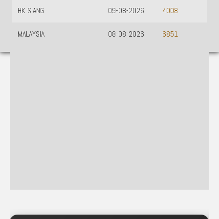
HK SIANG
09-08-2026
4008
MALAYSIA
08-08-2026
6851