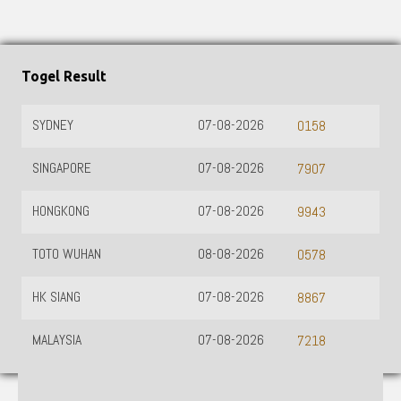
Togel Result
SYDNEY
07-08-2026
0158
SINGAPORE
07-08-2026
7907
HONGKONG
07-08-2026
9943
TOTO WUHAN
08-08-2026
0578
HK SIANG
07-08-2026
8867
MALAYSIA
07-08-2026
7218